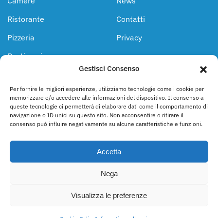
Camere
News
Ristorante
Contatti
Pizzeria
Privacy
Pasticceria
Gestisci Consenso
Piscina
Per fornire le migliori esperienze, utilizziamo tecnologie come i cookie per
memorizzare e/o accedere alle informazioni del dispositivo. Il consenso a
SEGUICI SU
queste tecnologie ci permetterà di elaborare dati come il comportamento di
navigazione o ID unici su questo sito. Non acconsentire o ritirare il
consenso può influire negativamente su alcune caratteristiche e funzioni.
Accetta
Nega
©
2026
Pasticceria Latorraca Sas - IT01522390762 - C.da
Crognale, 85026 Palazzo S.G. (PZ) - Tel. +39 0972 44 583 -
Visualizza le preferenze
info@complessolatorraca.it - Affittacamere
CIN:IT076057B403069001